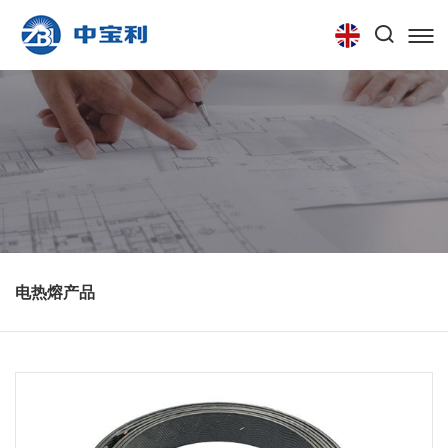
首页
关于我们
产品中心
技术中心
联系我们
电热熔产品