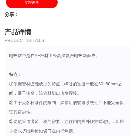
立即询价
分享：
产品详情
PRODUCT DETAILS
电热熔带是在PE板材上经高温复合电热网而成。
特点：
①依据管材缠绕成型的特点，峰谷的宽度一般在60~80mm之
间，带子较窄，沿管材切口热熔焊接。
②由于受各种条件的限制，焊接后的管道系统性并不能完全保
证其密封性。
③要使管道满足工程的需要：往往用内焊外联方式进行，即用
手提式挤出焊枪沿切口在内壁焊接。