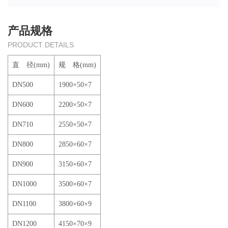
产品规格
PRODUCT DETAILS
直 径(mm)
规 格(mm)
DN500
1900×50×7
DN600
2200×50×7
DN710
2550×50×7
DN800
2850×60×7
DN900
3150×60×7
DN1000
3500×60×7
DN1100
3800×60×9
DN1200
4150×70×9