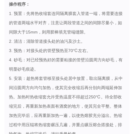
操作程序：
1. 预置：先将热收缩套连同隔离膜套入管道一端，将需要连接
的管道两端水平对齐，注意让两段管道之间的间隙尽量小，如
间隙大于15mm，则用胶棒填充管端缝隙。
2. 清洁：清除管道接头处的油污及沙土。
3. 预热：对接头处的管壁预热至70℃左右。
4. 砂毛：对已经预热好的需要粘接的管壁沿圆周方向砂毛，有
明显砂毛痕迹。
5. 安装：趁热将套管移至接头处居中放置，取出隔离膜，从中
间沿圆周方向均匀加热，使其完全收缩后再分别向两端延伸加
热。加热时热收缩套允许受热温度不得超过250℃。待全部收
缩完后，再重新加热表面有酒窝的地方，使其完全平整。整体
加热完毕后，应再重新加热一遍，以使热熔胶充分溢出。热缩
过程中用压辊将热缩套碾压几遍，并重点碾压熔合搭接处，排